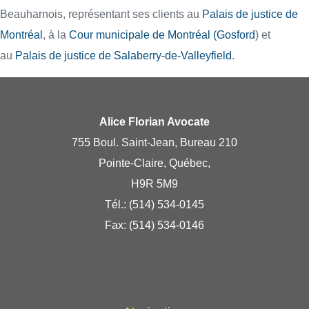
Beauharnois, représentant ses clients au
Palais de justice de
Montréal
, à la
Cour municipale de Montréal (Gosford
) et
au
Palais de justice de Salaberry-de-Valleyfield
.
Alice Florian Avocate
755 Boul. Saint-Jean, Bureau 210
Pointe-Claire, Québec,
H9R 5M9
Tél.:
(514) 534-0145
Fax: (514) 534-0146