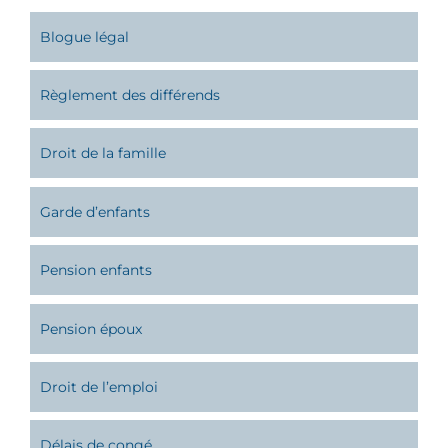
Blogue légal
Règlement des différends
Droit de la famille
Garde d’enfants
Pension enfants
Pension époux
Droit de l’emploi
Délais de congé