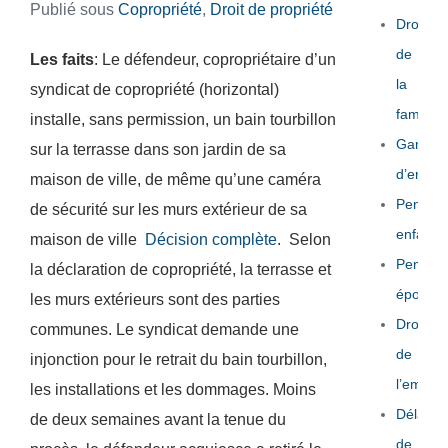
Publié sous
Copropriété
,
Droit de propriété
Droit
de
Les faits
: Le défendeur, copropriétaire d’un
la
syndicat de copropriété (horizontal)
famille
installe, sans permission, un bain tourbillon
Garde
sur la terrasse dans son jardin de sa
d’enfant
maison de ville, de même qu’une caméra
Pension
de sécurité sur les murs extérieur de sa
enfants
maison de ville
Décision complète
. Selon
Pension
la déclaration de copropriété, la terrasse et
époux
les murs extérieurs sont des parties
Droit
communes. Le syndicat demande une
de
injonction pour le retrait du bain tourbillon,
l’emploi
les installations et les dommages. Moins
Délais
de deux semaines avant la tenue du
de