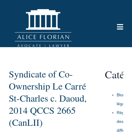
Catég
Syndicate of Co-
Ownership Le Carré
St-Charles c. Daoud,
Blogue
légal
2014 QCCS 2665
Règlem
(CanLII)
des
différen