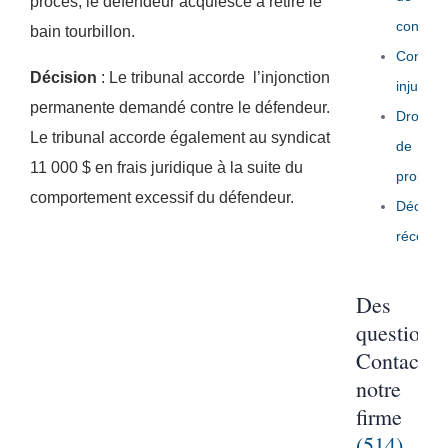
procès, le défendeur acquiesce a retiré le
congé
bain tourbillon.
Congéd
Décision
: Le tribunal accorde l’injonction
injuste
permanente demandé contre le défendeur.
Droit
Le tribunal accorde également au syndicat
de
11 000 $ en frais juridique à la suite du
propriét
comportement excessif du défendeur.
Décisio
récente
Des
questions
Contactez
notre
firme
(514)